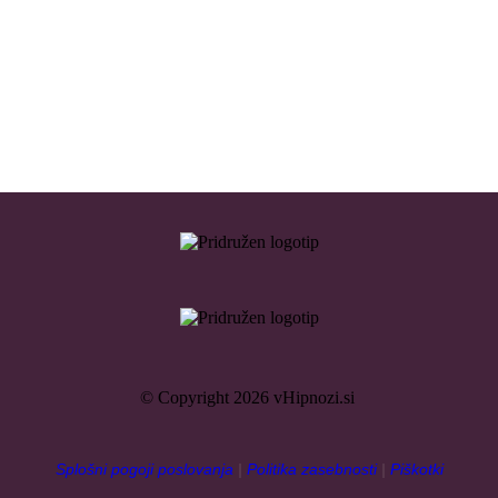
© Copyright 2026 vHipnozi.si
Splošni pogoji poslovanja
|
Politika zasebnosti
|
Piškotki