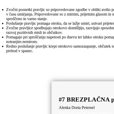
Zvočni posnetki pravljic so pripovedovane zgodbe v obliki avdio po
v času umirjanja. Pripovedovane so z mirnim, prijetnim glasom in
sproščeno in varno stanje.
Poslušanje pravljic pomaga otroku, da se lažje umiri, ustvari prijeten
Zvočne pravljice spodbujajo otrokovo domišljijo, razvijajo sposobno
razvoj pozitivnih misli in občutkov.
Pomagajo pri sproščanju napetosti po dnevu ter lahko otroku pomaga
notranjim nemirom.
Redno poslušanje pravljic krepi otrokovo samozaupanje, občutek n
prehod v spanec.
#7 BREZPLAČNA prav
Alenka Doria Peternel
Poslušajte delček sedme pravljice