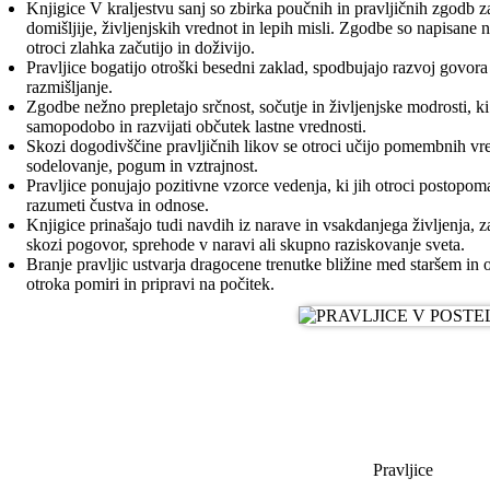
Knjigice V kraljestvu sanj so zbirka poučnih in pravljičnih zgodb za
domišljije, življenjskih vrednot in lepih misli. Zgodbe so napisane n
otroci zlahka začutijo in doživijo.
Pravljice bogatijo otroški besedni zaklad, spodbujajo razvoj govora t
razmišljanje.
Zgodbe nežno prepletajo srčnost, sočutje in življenjske modrosti, 
samopodobo in razvijati občutek lastne vrednosti.
Skozi dogodivščine pravljičnih likov se otroci učijo pomembnih vredn
sodelovanje, pogum in vztrajnost.
Pravljice ponujajo pozitivne vzorce vedenja, ki jih otroci postopom
razumeti čustva in odnose.
Knjigice prinašajo tudi navdih iz narave in vsakdanjega življenja, z
skozi pogovor, sprehode v naravi ali skupno raziskovanje sveta.
Branje pravljic ustvarja dragocene trenutke bližine med staršem in o
otroka pomiri in pripravi na počitek.
Pravljice