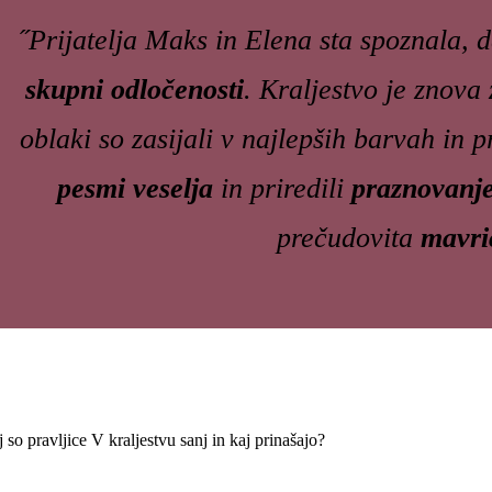
˝Prijatelja Maks in Elena sta spoznala, 
skupni odločenosti
. Kraljestvo je znova 
oblaki so zasijali v najlepših barvah in p
pesmi veselja
in priredili
praznovanj
prečudovita
mavri
 so pravljice V kraljestvu sanj in kaj prinašajo?