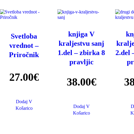
knjiga V
kn
Svetloba
kraljestvu sanj
kralj
vrednot –
1.del – zbirka 8
2.del 
Priročnik
pravljic
pr
27
.
00
€
38
.
00
€
3
Dodaj V
Dodaj V
D
Košarico
Košarico
K