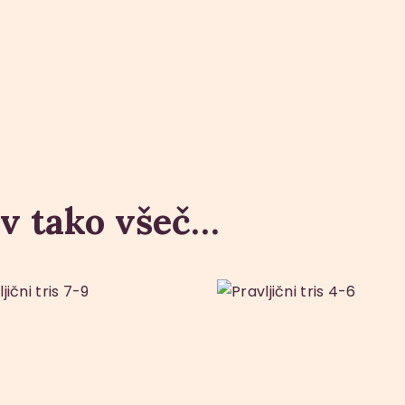
v tako všeč…
avljični tris 7-
Pravljični tr
9
4-6
15
.
00
€
15
.
00
€