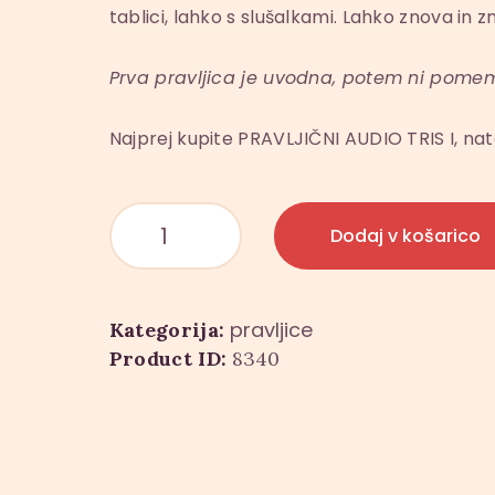
tablici, lahko s slušalkami. Lahko znova in z
Prva pravljica je uvodna, potem ni pomem
Najprej kupite PRAVLJIČNI AUDIO TRIS I, nat
Pravljični
Dodaj v košarico
tris
1-
3
pravljice
Kategorija:
količina
Product ID:
8340