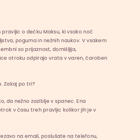
h pravljic o dečku Maksu, ki vsako noč
eljstva, poguma in nežnih naukov. V vsakem
mbni so prijaznost, domišljija,
jice otroku odpirajo vrata v varen, čaroben
. Zakaj po tri?
iko, da nežno zaziblje v spanec. Ena
rok v času treh pravljic kolikor jih je v
zavo na email, poslušate na telefonu,