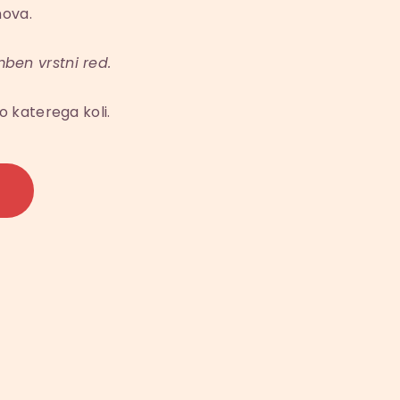
nova.
ben vrstni red.
o katerega koli.