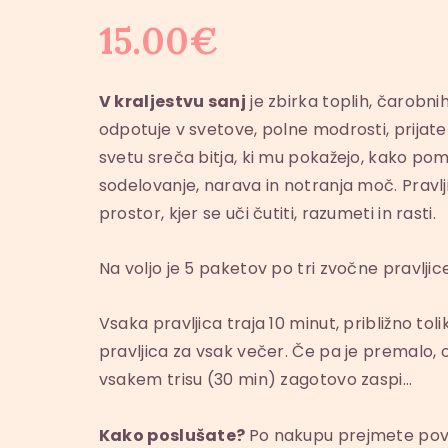
15
.
00
€
V kraljestvu sanj
je zbirka toplih, čarobni
odpotuje v svetove, polne modrosti, prijat
svetu sreča bitja, ki mu pokažejo, kako pome
sodelovanje, narava in notranja moč. Pravl
prostor, kjer se uči čutiti, razumeti in rasti.
Na voljo je 5 paketov po tri zvočne pravljice
Vsaka pravljica traja 10 minut, približno tol
pravljica za vsak večer. Če pa je premalo, ot
vsakem trisu (30 min) zagotovo zaspi…
Kako poslušate?
Po nakupu prejmete pove