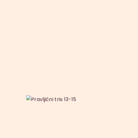
is
Pravljični tris
13-15
15
.
00
€