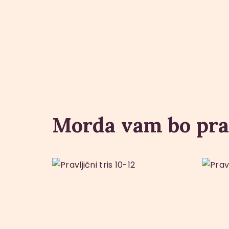
Morda vam bo pra
Pravljični tris
Pr
10-12
15
.
00
€