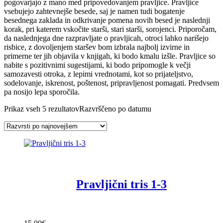
pogovarjajo z mano med pripovedovanjem pravljice. Pravljice
vsebujejo zahtevnejše besede, saj je namen tudi bogatenje
besednega zaklada in odkrivanje pomena novih besed je naslednji
korak, pri katerem vskočite starši, stari starši, sorojenci. Priporočam,
da naslednjega dne razpravljate o pravljicah, otroci lahko narišejo
risbice, z dovoljenjem staršev bom izbrala najbolj izvirne in
primerne ter jih objavila v knjigah, ki bodo kmalu izšle. Pravljice so
nabite s pozitivnimi sugestijami, ki bodo pripomogle k večji
samozavesti otroka, z lepimi vrednotami, kot so prijateljstvo,
sodelovanje, iskrenost, poštenost, pripravljenost pomagati. Predvsem
pa nosijo lepa sporočila.
Prikaz vseh 5 rezultatov
Razvrščeno po datumu
Pravljični tris 1-3