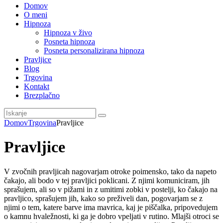
Domov
O meni
Hipnoza
Hipnoza v živo
Posneta hipnoza
Posneta personalizirana hipnoza
Pravljice
Blog
Trgovina
Kontakt
Brezplačno
Domov
Trgovina
Pravljice
Pravljice
V zvočnih pravljicah nagovarjam otroke poimensko, tako da napeto
čakajo, ali bodo v tej pravljici poklicani. Z njimi komuniciram, jih
sprašujem, ali so v pižami in z umitimi zobki v postelji, ko čakajo na
pravljico, sprašujem jih, kako so preživeli dan, pogovarjam se z
njimi o tem, katere barve ima mavrica, kaj je piščalka, pripovedujem
o kamnu hvaležnosti, ki ga je dobro vpeljati v rutino. Mlajši otroci se