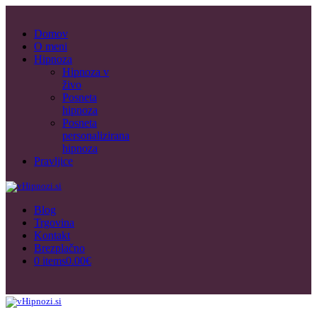
Domov
O meni
Hipnoza
Hipnoza v
živo
Posneta
hipnoza
Posneta
personalizirana
hipnoza
Pravljice
Blog
Trgovina
Kontakt
Brezplačno
0 items
0.00€