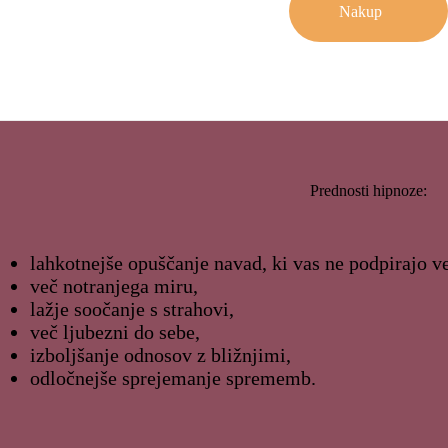
Nakup
Prednosti hipnoze:
lahkotnejše opuščanje navad, ki vas ne podpirajo v
več notranjega miru,
lažje soočanje s strahovi,
več ljubezni do sebe,
izboljšanje odnosov z bližnjimi,
odločnejše sprejemanje sprememb.