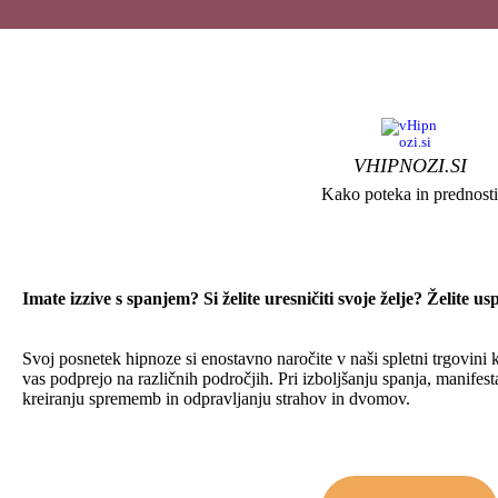
VHIPNOZI.SI
Kako poteka in prednosti
Imate izzive s spanjem?
Si želite uresničiti svoje želje?
Želite us
Svoj posnetek hipnoze si enostavno naročite v naši spletni trgovini k
vas podprejo na različnih področjih. Pri izboljšanju spanja, manifesta
kreiranju sprememb in odpravljanju strahov in dvomov.