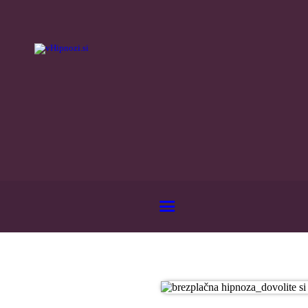
DOMOV
O MENI
HIPNOZA
PRAVLJICE
BLOG
TRGOVINA
KONTAKT
BREZPLAČNO