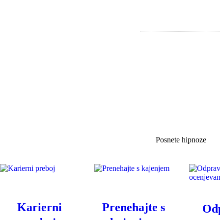
Posnete hipnoze
Karierni
Prenehajte s
Odp