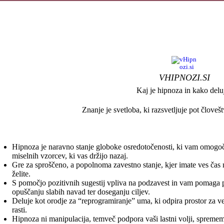
VHIPNOZI.SI
Kaj je hipnoza in kako delu
Znanje je svetloba, ki razsvetljuje pot človešt
Hipnoza je naravno stanje globoke osredotočenosti, ki vam omogo
miselnih vzorcev, ki vas držijo nazaj.
Gre za sproščeno, a popolnoma zavestno stanje, kjer imate ves čas n
želite.
S pomočjo pozitivnih sugestij vpliva na podzavest in vam pomaga p
opuščanju slabih navad ter doseganju ciljev.
Deluje kot orodje za “reprogramiranje” uma, ki odpira prostor za v
rasti.
Hipnoza ni manipulacija, temveč podpora vaši lastni volji, spremembe