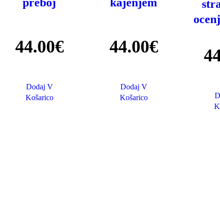
preboj
kajenjem
str
ocen
44
.
00
€
44
.
00
€
4
Dodaj V
Dodaj V
D
Košarico
Košarico
K