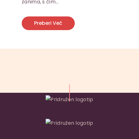
zanima, s čim…
Preberi Več