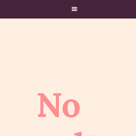
DOMOV
O MENI
HIPNOZA
PRAVLJICE
BLOG
TRGOVINA
No
KONTAKT
BREZPLAČNO