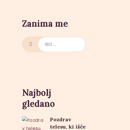
Zanima me
Išči:
Najbolj
gledano
Pozdrav
telesu, ki išče