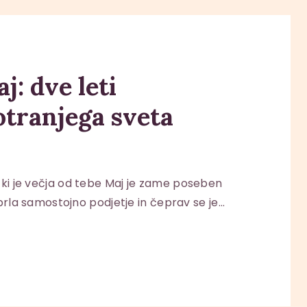
j: dve leti
otranjega sveta
ti, ki je večja od tebe Maj je zame poseben
rla samostojno podjetje in čeprav se je…