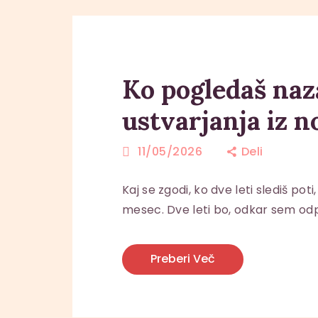
Ko pogledaš naza
ustvarjanja iz n
11/05/2026
Deli
Kaj se zgodi, ko dve leti slediš po
mesec. Dve leti bo, odkar sem odp
Preberi Več