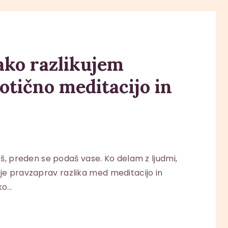
kako razlikujem
otično meditacijo in
, preden se podaš vase. Ko delam z ljudmi,
j je pravzaprav razlika med meditacijo in
ko…