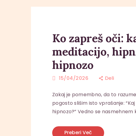
Ko zapreš oči: 
meditacijo, hipn
hipnozo
15/04/2026
Deli
Zakaj je pomembno, da to razumeš
pogosto slišim isto vprašanje: “Ka
hipnozo?” Vedno se nasmehnem 
Preberi Več