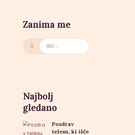
Zanima me
Išči:
Najbolj
gledano
Pozdrav
telesu, ki išče